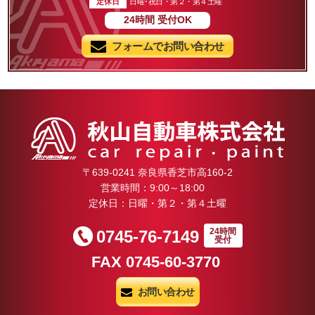
定休日
日曜･祝日・第２・第４土曜
YTcoBDE-
24時間
受付OK
ノ
ulNeS4iwSDZUkE&pnr
ef=story
ー
フォームでお問い合わせ
Z
場所:
奈良県自動車車体整備協
～
同組合
本年も
，
常連のお客様、
ご新規で来てい
ZZZ
様、
...
日々お付き合い
いている業者様
〒639-0241 奈良県香芝市高160-2
新しく知り合う
営業時間：9:00～18:00
者様、
定休日：日曜・第２・第４土曜
そして、弊社ス
！！
えて下さるご家
24時間
0745-76-7149
☆(*^-
受付
本当に沢山の皆
FAX 0745-60-3770
本年も１年間、
しくお仕事させ
お問い合わせ
た。
心より御礼申し