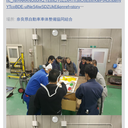
hc_ref=ARRNUo0rK2YE8xDY0ZD
tH7hSIiO5E8xrKlePIAGcjqehy
YTcoBDE-ulNeS4iwSDZUkE&pnr
ef=story
ー
場所:
奈良県自動車車体整備協同組合