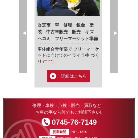
。 (*‘ω‘ *)
香芝市 車 修理 鈑金 塗
年末年始のお休み
装 中古車販売 販売 キズ
ヘコミ フリーマーケット準備
LO！
こんにち
車体組合青年部で フリーマーケ
ットに向けてのイライラ棒 づく
にちはぁ～☆
り
(*^-^*)
はこちら
詳
かぁ～？ (*
お正月休
今日は人数も 集まって 楽しい
詳細はこちら
す。
嬉しい 楽しい
♪
なってきました
弊社は
詳しくは 奈良車協青年部のFB
然の大雨や雹、
ページで！
修理・車検・点検・販売・買取など
１２／３
;)気を付けて
↓ ↓ ↓ ↓ ↓ ↓ ↓
お車の事なら何でもご相談下さい!!
～ １／５
https://www.facebook.com/
0745-76-7149
間
、雨にも負け
narabp/
?
ず、
hc_ref=ARRNUo0rK2YE8xDY0ZD
営業時間
9:00～18:00
この頃ッ
tH7hSIiO5E8xrKlePIAGcjqehy
お休みとさせて