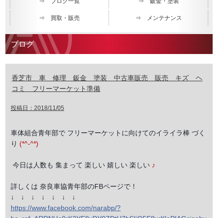
⇒ ブログ一覧
⇒ 鈑金・塗装
⇒ 買取・販売
⇒ メンテナンス
ブログ
香芝市 車 修理 鈑金 塗装 中古車販売 販売 キズ ヘ
コミ フリーマーケット準備
投稿日：2018/11/05
車体組合青年部で フリーマーケットに向けてのイライラ棒 づく
り
(*^-^*)
今日は人数も 集まって 楽しい 嬉しい 楽しい
♪
詳しくは 奈良車協青年部のFBページで！
↓ ↓ ↓ ↓ ↓ ↓ ↓
https://www.facebook.com/
narabp/
?