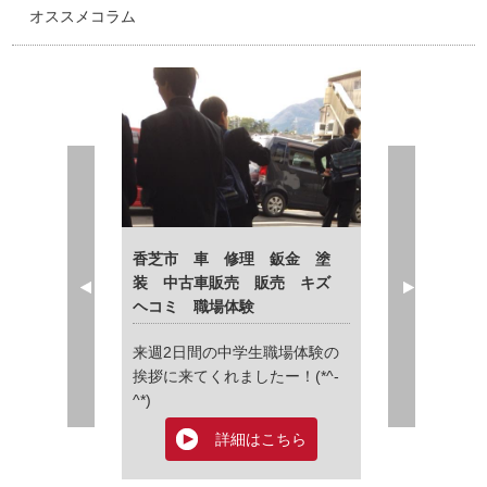
オススメコラム
Prev
Next
*´▽｀*)☆
香芝市 車 修理 鈑金 塗
香芝市 秋山
装 中古車販売 販売 キズ
金 塗装 修理
ヘコミ 職場体験
んばん
コロナ…コロナ…
い！トイレットペ
☆
来週2日間の中学生職場体験の
な世の中になって
挨拶に来てくれましたー！(*^-
昔のオイルショ
はこちら
^*)
とても不安です
板金（打ち
詳
同今日もしっか
１級）
詳細はこちら
の試験
今年のメンバーは背が高い！
☆
ます！
お困りの事がご