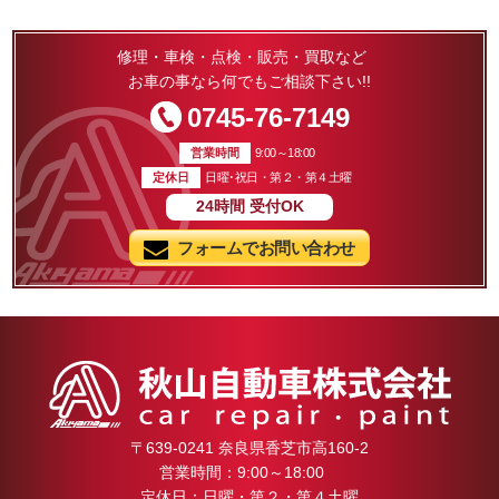
体整備協同組合
是非秋山自動車
さぁ〜来週がんばろなぁー！
た。
問い合わせ下さ
る年、しない
修理・車検・点検・販売・買取など
お車の事なら何でもご相談下さい!!
ない県。
0745-76-7149
受験できるわけ
ています。(ﾉ
営業時間
9:00～18:00
定休日
日曜･祝日・第２・第４土曜
24時間
受付OK
げ(!?)もあり
フォームでお問い合わせ
から素敵な方々
してくださるこ
。
^)／＼(^_^)／わ
の凄腕様
か
のレジェ
〒639-0241 奈良県香芝市高160-2
営業時間：9:00～18:00
！！！！！
定休日：日曜・第２・第４土曜