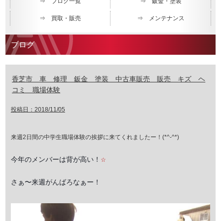
⇒ ブログ一覧
⇒ 鈑金・塗装
⇒ 買取・販売
⇒ メンテナンス
ブログ
香芝市 車 修理 鈑金 塗装 中古車販売 販売 キズ ヘ
コミ 職場体験
投稿日：2018/11/05
来週2日間の中学生職場体験の挨拶に来てくれましたー！(*^-^*)
今年のメンバーは背が高い！
☆
さぁ〜来週がんばろなぁー！